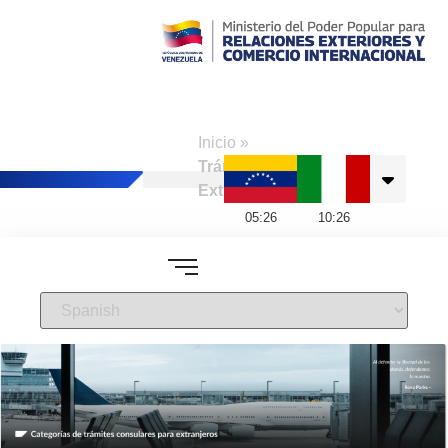
Consulado de
Venezuela en
Inicio
»
Nápoles
Trámites a
Extranjeros
05
:
26
10
:
26