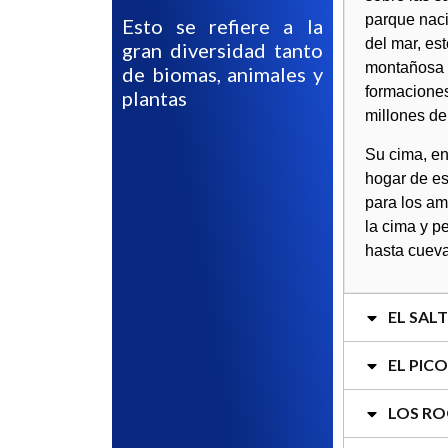
parque naci
Esto se refiere a la
del mar, es
gran diversidad tanto
montañosa d
de biomas, animales y
formaciones
plantas
millones de
Su cima, en
hogar de es
para los am
la cima y p
hasta cueva
EL SAL
EL PIC
LOS R