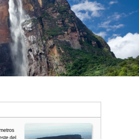
 metros
este del