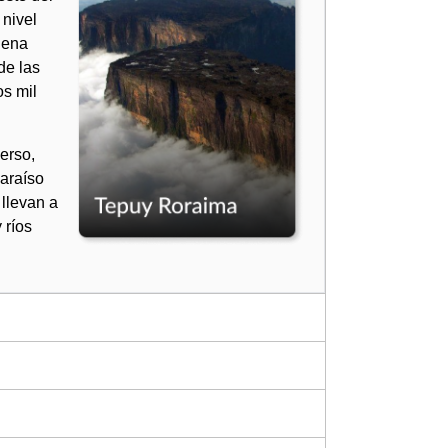
nivel
dena
de las
s mil
erso,
araíso
llevan a
 ríos