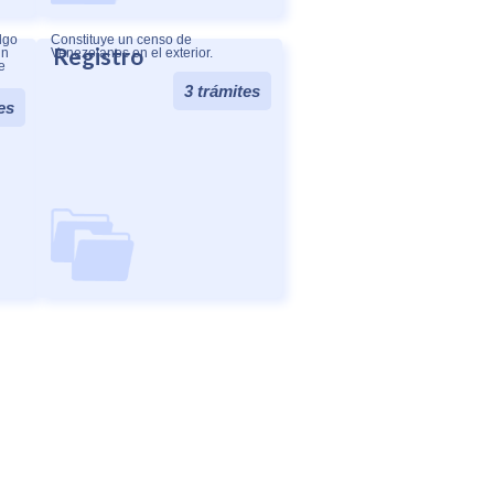
lgo
Constituye un censo de
Registro
un
Venezolanos en el exterior.
e
3 trámites
o.
es