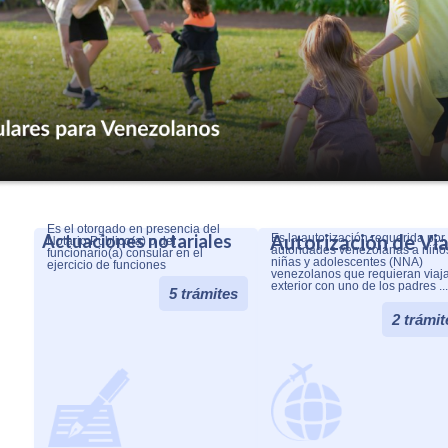
Es el otorgado en presencia del
Actuaciones notariales
Autorización de Via
Es la autorización requerida por 
Notario Público(a) o del
autoridades venezolanas a niño
funcionario(a) consular en el
niñas y adolescentes (NNA)
ejercicio de funciones
venezolanos que requieran viaja
exterior con uno de los padres ...
5 trámites
2 trámit