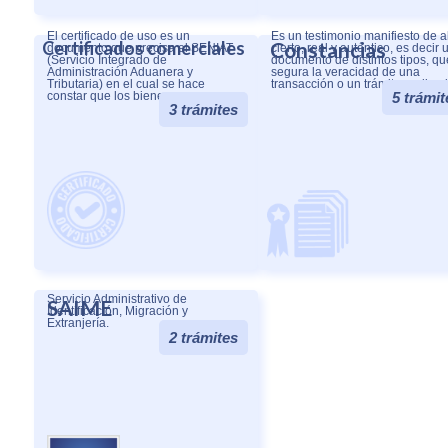
El certificado de uso es un
Es un testimonio manifiesto de a
Certificados comerciales
Constancias
documento que precisa el SENIAT
cierto, real y auténtico, es decir 
(Servicio Integrado de
documento de distintos tipos, qu
Administración Aduanera y
segura la veracidad de una
Tributaria) en el cual se hace
transacción o un trámite realizad
constar que los bienes .....
5 trámit
3 trámites
Servicio Administrativo de
SAIME
Identificación, Migración y
Extranjería.
2 trámites