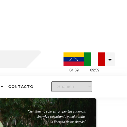
04
:
59
09
:
59
CONTACTO