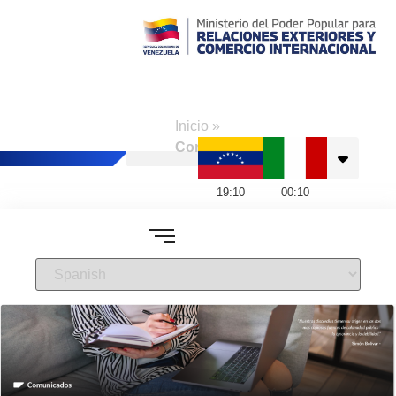
Consulado de
Venezuela en
Inicio
»
Nápoles
Comunicados
19
:
10
00
:
10