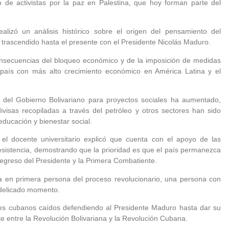
o de activistas por la paz en Palestina, que hoy forman parte del
ealizó un análisis histórico sobre el origen del pensamiento del
trascendido hasta el presente con el Presidente Nicolás Maduro.
nsecuencias del bloqueo económico y de la imposición de medidas
el país con más alto crecimiento económico en América Latina y el
 del Gobierno Bolivariano para proyectos sociales ha aumentado,
sas recopiladas a través del petróleo y otros sectores han sido
educación y bienestar social.
 el docente universitario explicó que cuenta con el apoyo de las
resistencia, demostrando que la prioridad es que el país permanezca
 regreso del Presidente y la Primera Combatiente.
ta en primera persona del proceso revolucionario, una persona con
e delicado momento.
es cubanos caídos defendiendo al Presidente Maduro hasta dar su
te entre la Revolución Bolivariana y la Revolución Cubana.