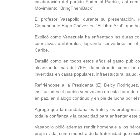
colaboración del partido Poder al Pueblo, así com
Movimiento “BringThemBack”.
El profesor Vasapollo, durante su presentación, r
Comandante Hugo Chávez en “El Libro Azul”, que ha 
Explicó cómo Venezuela ha enfrentado las duras co
coercitivas unilaterales, logrando convertirse en 
Caribe.
Detalló como en todos estos años el gasto público
alcanzando más del 75%, demostrando como las divi
invertidas en casas populares, infraestuctura, salud, 
Refiriéndose a la Presidenta (E) Delcy Rodríguez,
instituciones el pueblo venezolano en esta hora de 
en paz, en diálogo continuo y en pie de lucha por el
Agregó que la mandataria es fruto y es protagonis
toda la confianza y la capacidad para enfrentar est
Vasapollo pidió además rendir homenaje a los héro
propia vida, como muestra de la fraternidad que exis