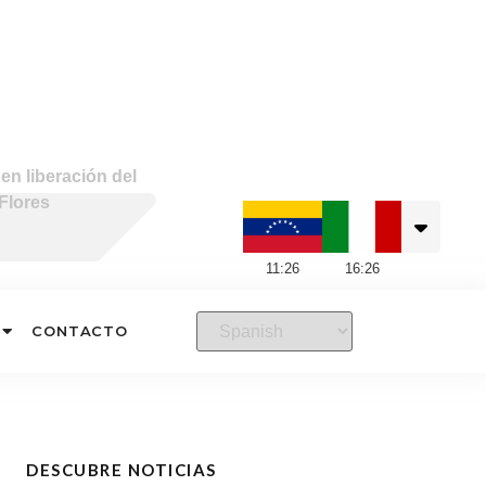
en liberación del
Flores
11
:
26
16
:
26
CONTACTO
DESCUBRE NOTICIAS