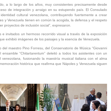
sido, a lo largo de los años, muy consistentes precisamente desde
eso de integración y arraigo en su estupendo país. El Consulado
identidad cultural venezolana, contribuyendo fuertemente a crear
les y Venezuela tienen en común la acogida, la defensa y el respeto
r proyectos de inclusión social”, expresaron.
s e invitados un hermoso recorrido visual a través de la exposición
a que exhibió imágenes de los paisajes y la esencia de Venezuela.
o del maestro Pino Forresu, del Conservatorio de Música “Giovanni
 el ensamble “Chitartarentum” deleitó a todos los asistentes con un
al venezolana, fusionando la maestría musical italiana con el alma
nmemoración histórica que reafirma que Nápoles y Venezuela siguen