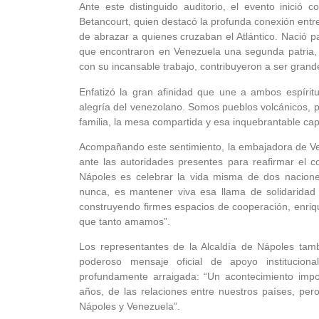
Ante este distinguido auditorio, el evento inició
Betancourt, quien destacó la profunda conexión entre
de abrazar a quienes cruzaban el Atlántico. Nació par
que encontraron en Venezuela una segunda patria, un
con su incansable trabajo, contribuyeron a ser grand
Enfatizó la gran afinidad que une a ambos espírit
alegría del venezolano. Somos pueblos volcánicos, pas
familia, la mesa compartida y esa inquebrantable cap
Acompañando este sentimiento, la embajadora de Ven
ante las autoridades presentes para reafirmar el 
Nápoles es celebrar la vida misma de dos nacion
nunca, es mantener viva esa llama de solidarida
construyendo firmes espacios de cooperación, enrique
que tanto amamos”.
Los representantes de la Alcaldía de Nápoles tamb
poderoso mensaje oficial de apoyo institucion
profundamente arraigada: “Un acontecimiento impo
años, de las relaciones entre nuestros países, per
Nápoles y Venezuela”.