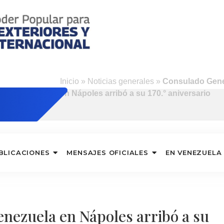
s
Inicio
»
Noticias generales
»
Consulado Gene
en Nápoles arribó a su 170.° aniversario
BLICACIONES
MENSAJES OFICIALES
EN VENEZUELA
nezuela en Nápoles arribó a su