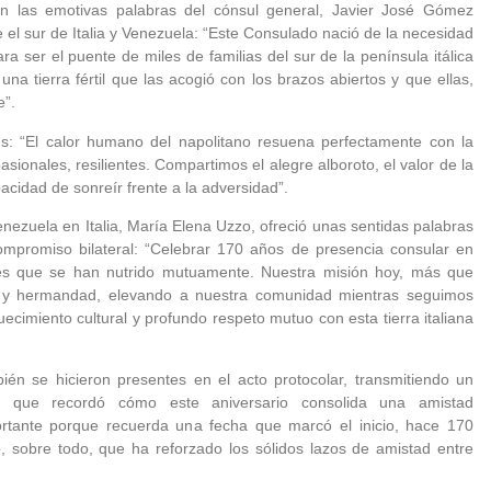
 con las emotivas palabras del cónsul general, Javier José Gómez
 el sur de Italia y Venezuela: “Este Consulado nació de la necesidad
a ser el puente de miles de familias del sur de la península itálica
a tierra fértil que las acogió con los brazos abiertos y que ellas,
e”.
us: “El calor humano del napolitano resuena perfectamente con la
ionales, resilientes. Compartimos el alegre alboroto, el valor de la
acidad de sonreír frente a la adversidad”.
ezuela en Italia, María Elena Uzzo, ofreció unas sentidas palabras
compromiso bilateral: “Celebrar 170 años de presencia consular en
es que se han nutrido mutuamente. Nuestra misión hoy, más que
d y hermandad, elevando a nuestra comunidad mientras seguimos
cimiento cultural y profundo respeto mutuo con esta tierra italiana
ién se hicieron presentes en el acto protocolar, transmitiendo un
al que recordó cómo este aniversario consolida una amistad
rtante porque recuerda una fecha que marcó el inicio, hace 170
o, sobre todo, que ha reforzado los sólidos lazos de amistad entre