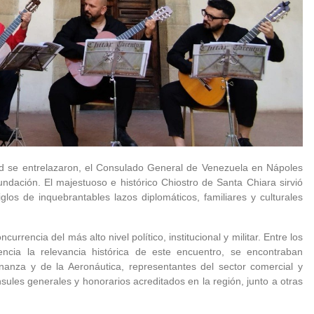
ad se entrelazaron, el Consulado General de Venezuela en Nápoles
fundación. El majestuoso e histórico Chiostro de Santa Chiara sirvió
os de inquebrantables lazos diplomáticos, familiares y culturales
rrencia del más alto nivel político, institucional y militar. Entre los
ncia la relevancia histórica de este encuentro, se encontraban
Finanza y de la Aeronáutica, representantes del sector comercial y
sules generales y honorarios acreditados en la región, junto a otras