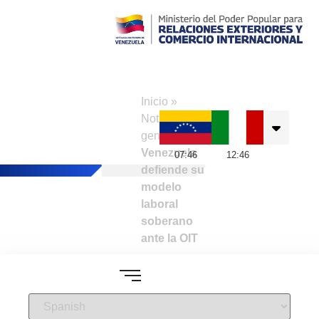
Consulado de
Venezuela en
Inicio
»
Nápoles
Noticias
generales
»
Venezuela
07
:
46
12
:
46
defiende su
modelo
laboral
soberano
ante la OIT