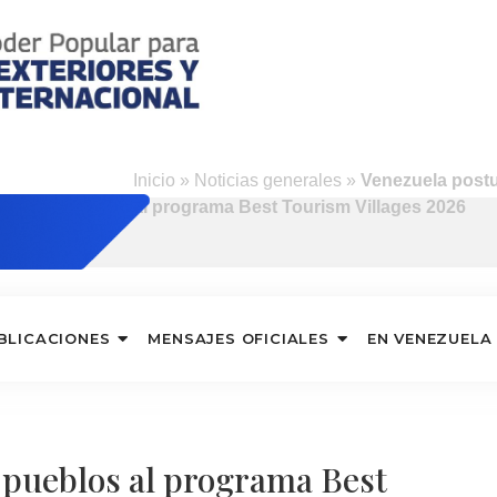
s
Inicio
»
Noticias generales
»
Venezuela postu
al programa Best Tourism Villages 2026
BLICACIONES
MENSAJES OFICIALES
EN VENEZUELA
 pueblos al programa Best