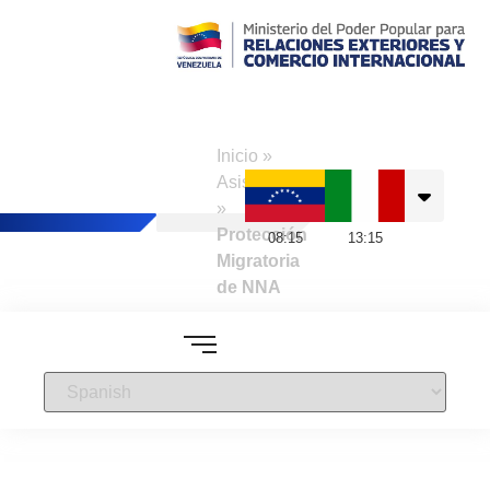
Consulado de
Venezuela en
Inicio
»
Nápoles
Asistencias
»
Protección
08
:
15
13
:
15
Migratoria
de NNA