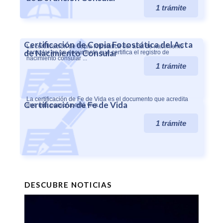
1 trámite
Certificación de Copia Fotostática del Acta
La certificación de copia fotostática del acta de nacimiento
de Nacimiento Consular
consular es un documento que certifica el registro de
nacimiento consular ...
1 trámite
La certificación de Fe de Vida es el documento que acredita
Certificación de Fe de Vida
que una persona está viva.
1 trámite
DESCUBRE NOTICIAS