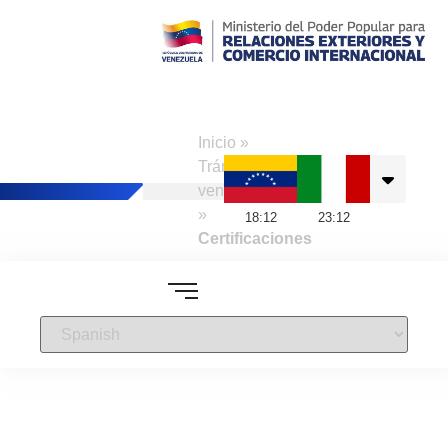
Consulado de
Venezuela en
Inicio
»
Nápoles
Trámites a
venezolanos
»
18
:
12
23
:
12
Certificaciones