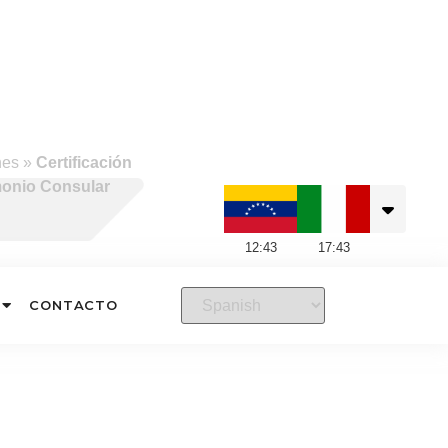
nes
»
Certificación
imonio Consular
12
:
43
17
:
43
CONTACTO