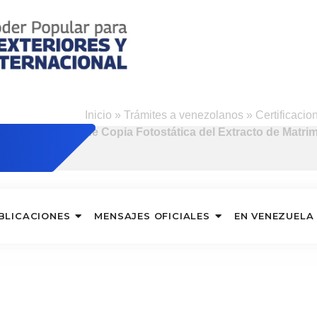
s
Inicio
»
Trámites a venezolanos
»
Certificacio
de Copia Fotostática del Extracto de Matr
BLICACIONES
MENSAJES OFICIALES
EN VENEZUELA