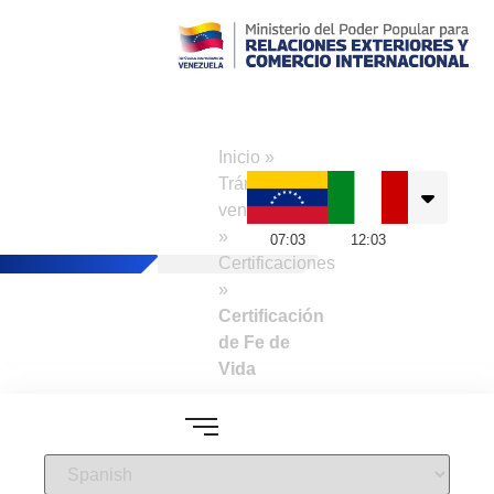
Consulado de
Venezuela en
Inicio
»
Nápoles
Trámites a
venezolanos
»
07
:
03
12
:
03
Certificaciones
»
Certificación
de Fe de
Vida