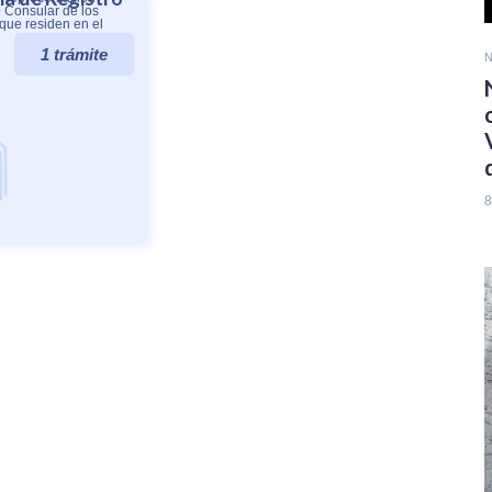
 Consular de los
que residen en el
1 trámite
N
8