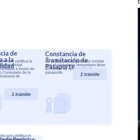
cia de
Constancia de
 a la
Tramitación de
to que certifica la
Es el documento que hace constar
lidad
Pasaporte
 nacionalidad
que el ciudadano venezolano tiene
ramitada a través de
un trámite de renovación de
o Consulado de la
pasaporte...
1 trámite
livariana de
1 trámite
to que certifica el
a de Registro
a Representación