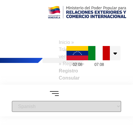
Consulado de
Venezuela en
Inicio
»
Nápoles
Trámites a
venezolanos
»
Registro
»
02
:
08
07
:
08
Registro
Consular